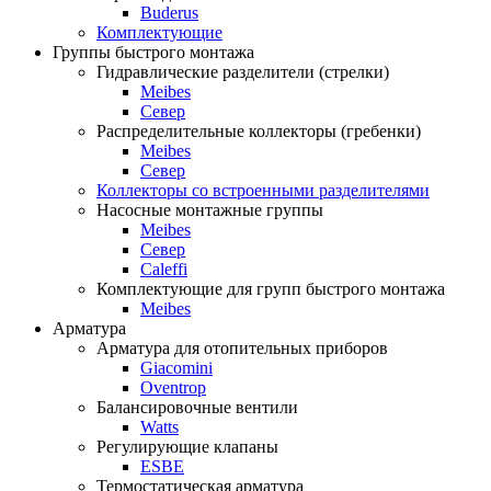
Buderus
Комплектующие
Группы быстрого монтажа
Гидравлические разделители (стрелки)
Meibes
Север
Распределительные коллекторы (гребенки)
Meibes
Север
Коллекторы со встроенными разделителями
Насосные монтажные группы
Meibes
Север
Caleffi
Комплектующие для групп быстрого монтажа
Meibes
Арматура
Арматура для отопительных приборов
Giacomini
Oventrop
Балансировочные вентили
Watts
Регулирующие клапаны
ESBE
Термостатическая арматура