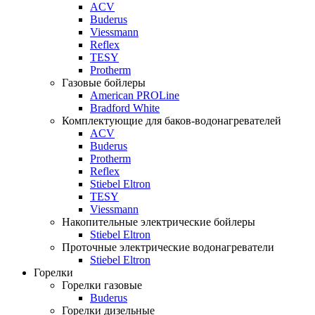
ACV
Buderus
Viessmann
Reflex
TESY
Protherm
Газовые бойлеры
American PROLine
Bradford White
Комплектующие для баков-водонагревателей
ACV
Buderus
Protherm
Reflex
Stiebel Eltron
TESY
Viessmann
Накопительные электрические бойлеры
Stiebel Eltron
Проточные электрические водонагреватели
Stiebel Eltron
Горелки
Горелки газовые
Buderus
Горелки дизельные