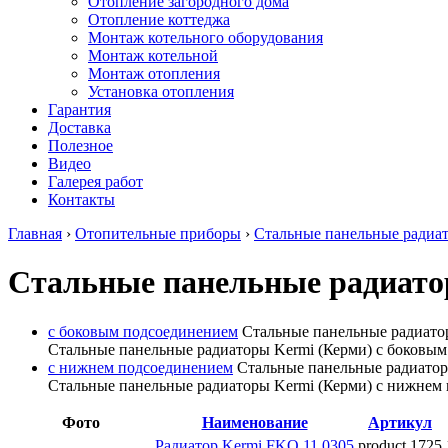
Отопление загородного дома
Отопление коттеджа
Монтаж котельного оборудования
Монтаж котельной
Монтаж отопления
Установка отопления
Гарантия
Доставка
Полезное
Видео
Галерея работ
Контакты
Главная
›
Отопительные приборы
›
Стальные панельные радиа
Стальные панельные радиат
с боковым подсоединением
Стальные панельные радиатор
Стальные панельные радиаторы Kermi (Керми) с боковым
с нижнем подсоединением
Стальные панельные радиатор
Стальные панельные радиаторы Kermi (Керми) с нижнем 
Фото
Наименование
Артикул
Радиатор Kermi FKO 11 0305
product 1725