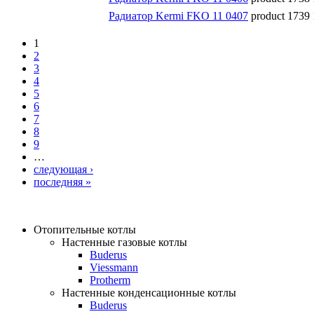
Радиатор Kermi FKO 11 0407
product 1739
1
2
3
4
5
6
7
8
9
…
следующая ›
последняя »
Отопительные котлы
Настенные газовые котлы
Buderus
Viessmann
Protherm
Настенные конденсационные котлы
Buderus