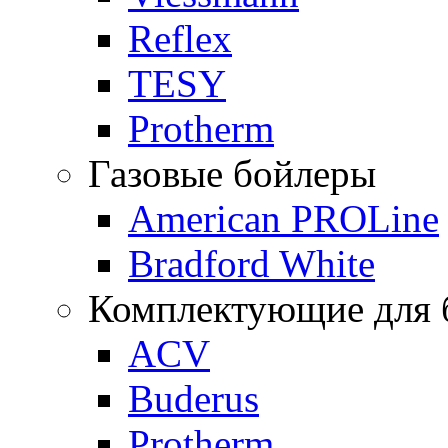
Reflex
TESY
Protherm
Газовые бойлеры
American PROLine
Bradford White
Комплектующие для б
ACV
Buderus
Protherm