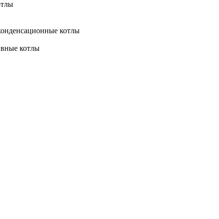
отлы
конденсационные котлы
ивные котлы