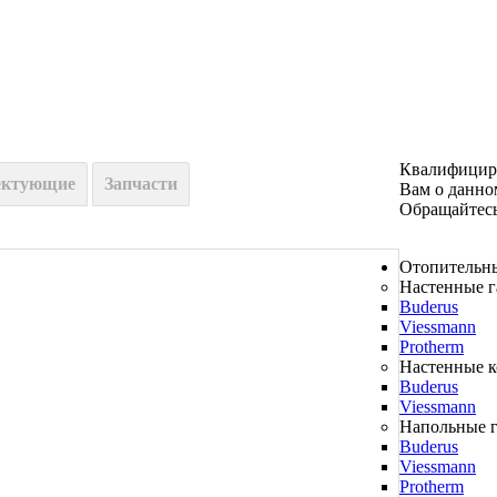
Квалифицир
ектующие
Запчасти
Вам о данно
Обращайтесь 
Отопительн
Настенные г
Buderus
Viessmann
Protherm
Настенные 
Buderus
Viessmann
Напольные г
Buderus
Viessmann
Protherm