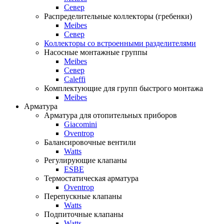
Север
Распределительные коллекторы (гребенки)
Meibes
Север
Коллекторы со встроенными разделителями
Насосные монтажные группы
Meibes
Север
Caleffi
Комплектующие для групп быстрого монтажа
Meibes
Арматура
Арматура для отопительных приборов
Giacomini
Oventrop
Балансировочные вентили
Watts
Регулирующие клапаны
ESBE
Термостатическая арматура
Oventrop
Перепускные клапаны
Watts
Подпиточные клапаны
Watts