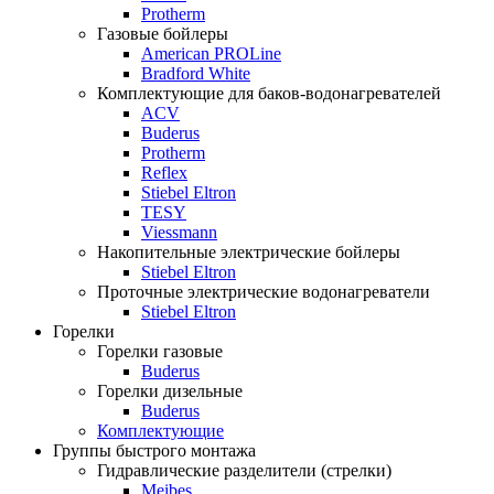
Protherm
Газовые бойлеры
American PROLine
Bradford White
Комплектующие для баков-водонагревателей
ACV
Buderus
Protherm
Reflex
Stiebel Eltron
TESY
Viessmann
Накопительные электрические бойлеры
Stiebel Eltron
Проточные электрические водонагреватели
Stiebel Eltron
Горелки
Горелки газовые
Buderus
Горелки дизельные
Buderus
Комплектующие
Группы быстрого монтажа
Гидравлические разделители (стрелки)
Meibes