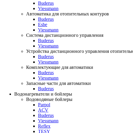
Buderus
Viessmann
Автоматика для отопительных контуров
Buderus
Esbe
Viessmann
Система дистанционного управления
Buderus
Viessmann
Устройства дистанционного управления отопитель
Buderus
Viessmann
Комплектующие для автоматики
Buderus
Viessmann
Запасные части для автоматики
Buderus
Водонагреватели и бойлеры
Водоводяные бойлеры
Parpol
ACV
Buderus
Viessmann
Reflex
TESY